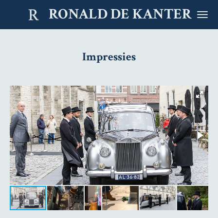
RONALD DE KANTER
Ga
direct
naar
Impressies
de
hoofdinhoud