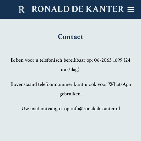
RONALD DE KANTER
Ga
direct
naar
Contact
de
hoofdinhoud
Ik ben voor u telefonisch bereikbaar op: 06-2063 1699 (24
uur/dag).
Bovenstaand telefoonnummer kunt u ook voor WhatsApp
gebruiken.
Uw mail ontvang ik op info@ronalddekanter.nl